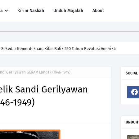
ta
Kirim Naskah
Unduh Majalah
About
i Sekedar Kemerdekaan, Kilas Balik 250 Tahun Revolusi Amerika
Sandi Gerilyawan GERAM Landak (1946-1949)
SOCIAL
elik Sandi Gerilyawan
46-1949)
UNDUH 