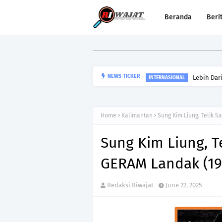
Beranda
Beri
Lebih Dar
NEWS TICKER
INTERNASIONAL
Home
Kalimantan
Sung Kim Liung, Telik 
Sung Kim Liung, T
GERAM Landak (19
Redaksi Riwajat
June 22, 2025