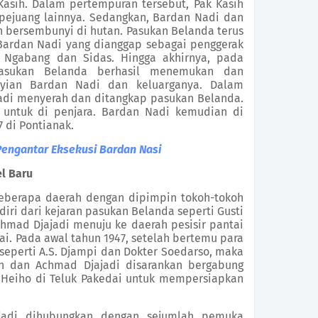
asih. Dalam pertempuran tersebut, Pak Kasih
pejuang lainnya.
Sedangkan,
Bardan Nadi dan
 bersembunyi di hutan. Pasukan Belanda terus
ardan Nadi yang dianggap sebagai penggerak
a Ngabang dan
Sidas.
Hingga akhirnya,
pada
pasukan Belanda
berhasil
menemukan dan
ian Bardan Nadi dan keluarganya. Dalam
adi menyerah dan ditangkap
pasukan Belanda.
untuk di penjara. Bardan Nadi kemudian di
 di Pontianak.
Pengantar Eksekusi Bardan Nasi
l Baru
beberapa daerah dengan dipimpin tokoh-tokoh
iri dari kejaran pasukan Belanda seperti Gusti
mad Djajadi menuju ke daerah pesisir pantai
i. Pada awal tahun 1947, setelah bertemu para
seperti A.S. Djampi dan Dokter Soedarso, maka
n dan Achmad Djajadi disarankan bergabung
s
Heiho
di Teluk Pakedai untuk mempersiapkan
ajadi dihubungkan dengan sejumlah pemuka