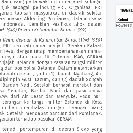
Rani
yang pada waktu itu menjabat sebagai
njuk sebagai pelindung PRI.
O
rganisasi PRI
TRANSL
enap lapisan masyarakat di daerah
sekitar
ya masuk Afdeeling Pontianak,
dalam usaha
Indonesia. Demikian Pasifikus Ahok dalam
Powered
945-1949) Daerah Kalimantan Barat
(1992)
.
i Kemerdekaan di Kalimantan Barat (1945-1950)
, P
RI berubah nama menjadi Gerakan Rakyat
r 1946,
dengan tetap mempertahankan nama-
arinya atau
pada 10 Oktober 1946, GERAM
enjajah
Belanda dengan sasaran tangsi militer
 dan pos polisi Belanda. Dalam melancarkan
daerah operasi
,
yaitu
(1)
daerah Ngabang, Air
dipimpin Gusti Lagum, dan
(2)
daerah Sengah
 Bardan Nadi.
Setelah
berhasil merebut dan
sa Sepatah
,
Bardan
Nadi dan pasukannya
AM dari Air Besar dan Menyuke.
P
ada
hari
 serangan ke tangsi militer Belanda di
Kota
kemudian membalas
dengan
serangan yang
ak.
S
etelah mendapat bantuan dari Pontianak,
ejaran terhadap pasukan GERAM.
, terjadi pertempuran di
daerah
Sidas yang