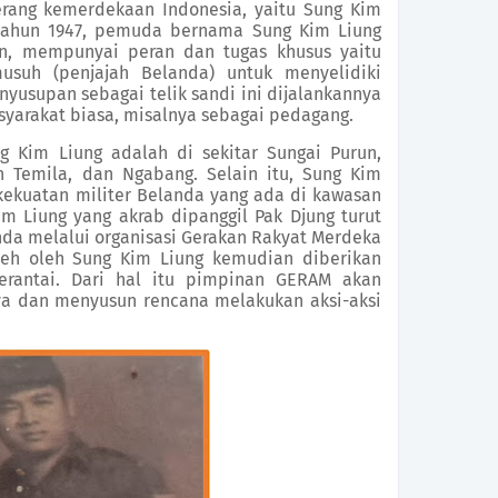
rang kemerdekaan Indonesia, yaitu Sung Kim
 tahun 1947, pemuda bernama Sung Kim Liung
un, mempunyai peran dan tugas khusus yaitu
suh (penjajah Belanda) untuk menyelidiki
yusupan sebagai telik sandi ini dijalankannya
yarakat biasa, misalnya sebagai pedagang.
 Kim Liung adalah di sekitar Sungai Purun,
h Temila, dan Ngabang. Selain itu, Sung Kim
 kekuatan militer Belanda yang ada di kawasan
m Liung yang akrab dipanggil Pak Djung turut
da melalui organisasi Gerakan Rakyat Merdeka
leh oleh Sung Kim Liung kemudian diberikan
rantai. Dari hal itu pimpinan GERAM akan
a dan menyusun rencana melakukan aksi-aksi