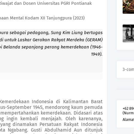
iwajat dan Dosen Universitas PGRI Pontianak
naan Mental Kodam XII Tanjungpura (2023)
ura sebagai pedagang, Sung Kim Liung bertugas
ndi untuk Laskar Gerakan Rakyat Merdeka (GERAM)
 Belanda sepanjang perang kemerdekaan (1946-
1949).
3-co
 Kemerdekaan Indonesia di Kalimantan Barat
tus-
September
1945, mendorong kaum pemuda
+62 89
 mempertahankan kemerdekaan. Didasari atas
(Nurm
g ingin kembali menjajah.
Oleh karenanya,
Alama
 yang dinamakan
Persatuan Rakyat Indonesia
ota Ngabang.
Gusti Abdulhamid
Aun
ditunjuk