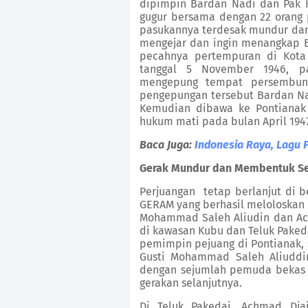
dipimpin Bardan Nadi dan Pak K
gugur bersama dengan 22 orang 
pasukannya terdesak mundur dan
mengejar dan ingin menangkap B
pecahnya pertempuran di
Kot
tanggal 5 November 1946, 
mengepung tempat persembuny
pengepungan tersebut
Bardan N
Kemudian dibawa ke Pontianak 
hukum mati pada bulan April 1947
Baca Juga:
Indonesia Raya, Lagu 
Gerak Mundur dan Membentuk Se
Perjuangan
tetap berlanjut di 
GERAM yang berhasil meloloskan d
Mohammad Saleh Aliudin dan Ach
di kawasan Kubu dan Teluk Pakeda
pemimpin pejuang di Pontianak, 
Gusti Mohammad Saleh Aliuddi
dengan sejumlah pemuda beka
gerakan selanjutnya.
Di Teluk Pakedai, Achmad Dj