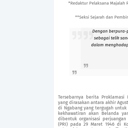
*Redaktur Pelaksana Majalah R
**Seksi Sejarah dan Pembi
Dengan berpura-p
sebagai telik sa
dalam menghadapi
Tersebarnya b
erita Proklamasi
yang dirasakan antara akhir Agus
di
Ngabang yang tergugah untuk
kekhawatiran akan Belanda yan
dibentuk
organisasi
perjuangan
(PRI)
pada 29 Maret 1946 di K