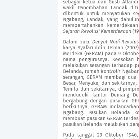
sebagai ketua dan Gusti Affandi
wakil Panembahan Landak ditu
dibentuk untuk
menyatukan seg
Ngabang, Landak,
yang dahulun
mempertahankan kemerdekaan 
Sejarah Revolusi Kemerdekaan (1
Dalam buku
Denyut Nadi Revolus
karya Syafaruddin Usman (2007)
Merdeka (GERAM)
p
ada 9 Oktobe
nama pengurusnya.
Keesokan h
melakukan serangan terhadap
p
Belanda, rumah
kontrolir
Ngabang
serangan, GERAM membagi dua 
Besar, Menyuke
,
dan sekitarnya
,
Temila dan sekitarnya
,
dipimpin
menduduki kantor Demang
D
e
bergabung dengan pasukan GER
berikutnya
, GERAM melancarkan
Ngabang. Pasukan Belanda 
membuat pasukan GERAM terdes
pasukan Belanda melakukan peng
Pada tanggal 29 Oktober 1946