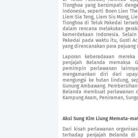
Tionghoa yang bersimpati den
Indonesia, seperti Boen Lien The
Liem Sia Teng, Liem Siu Mong, Li
Tionghoa di Teluk Pakedai ters
dalam rencana melakukan gerak
kemerdekaan Indonesia. Selain
Pakedai pada waktu itu, Gusti 
yang direncanakan para pejuang s
Laporan keberadaaan mereka 
penjajah Belanda memaksa Gu
pemimpin perlawanan lainny
mengamankan diri dari upay
mengungsi ke hutan lindung, se
Gunung Ambawang. Pembersihan d
Belanda membuat perlawanan di
Kampung Asam, Peniraman, Sungai
Aksi Sung Kim Liung Memata-ma
Dari kisah perlawanan organisa
terhadap penjajah Belanda di 