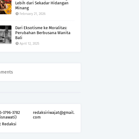
Lebih dari Sekadar Hidangan
Minang
February 21, 2026
Dari Eksotisme ke Moralitas:
Perubahan Berbusana Wanita
Bali
April 12, 2025
mments
6-3796-3782
redaksiriwajat@gmail.
isnawati)
com
t Redaksi