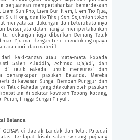
gan perjuangan mempertahankan kemerdekaan
, Liem Sun Pho, Liem Bun Kiem, Liem Tio Tjua,
em Siu Hiong, dan Ho Tjheij Sen. Sejumlah tokoh
ebut menyatakan dukungan dan keterlibatannya
an bersenjata dalam rangka mempertahankan
 itu, dukungan juga diberikan Demang Teluk
Achmad Djelma, dengan turut mendukung upaya
ecara moril dan materiil.
dari kaki-tangan atau mata-mata kepada
sti Saleh Aliuddin, Achmad Djajadi, dan
a di Teluk Pakedai untuk mengungsi dan
a penangkapan pasukan Belanda. Mereka
perti di kawasan Sungai Bemban Punggur dan
i Teluk Pakedai yang dilakukan oleh pasukan
pusatkan di sekitar kawasan Tebang Kacang,
 Purun, hingga Sungai Pinyuh.
tai Belanda
si GERAM di daerah Landak dan Teluk Pakedai
atas, terdapat kisah salah seorang pejuang