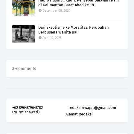
Habib Husin Al Kadri: Penyebar Dakwah Islam
di Kalimantan Barat Abad ke-18
December 08, 2020
Dari Eksotisme ke Moralitas: Perubahan
Berbusana Wanita Bali
April 12, 2025
3-comments
+62 896-3796-3782
redaksiriwajat@gmail.com
(Nurmisnawati)
Alamat Redaksi