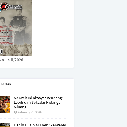
No. 14 II/2026
OPULAR
Menyelami Riwayat Rendang:
Lebih dari Sekadar Hidangan
Minang
February 21, 2026
Habib Husin Al Kadri: Penyebar