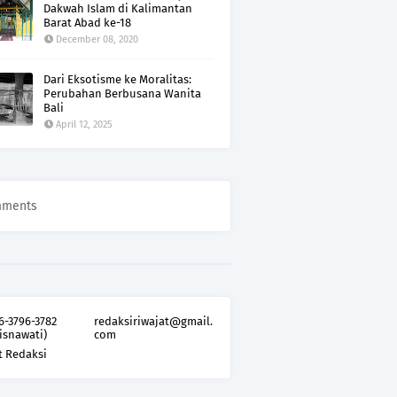
Dakwah Islam di Kalimantan
Barat Abad ke-18
December 08, 2020
Dari Eksotisme ke Moralitas:
Perubahan Berbusana Wanita
Bali
April 12, 2025
mments
6-3796-3782
redaksiriwajat@gmail.
isnawati)
com
t Redaksi