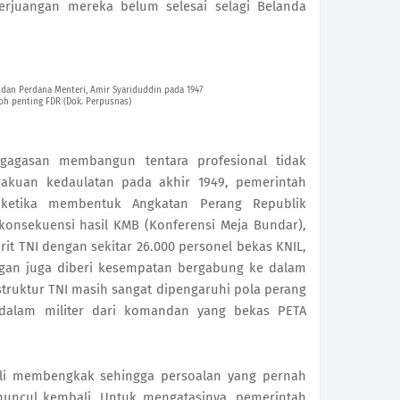
erjuangan mereka belum selesai selagi Belanda 
dan Perdana Menteri, Amir Syariduddin pada 1947
oh penting FDR (Dok. Perpusnas)
gagasan membangun tentara profesional tidak 
gakuan kedaulatan pada akhir 1949, pemerintah 
ketika membentuk Angkatan Perang Republik 
 konsekuensi hasil KMB (Konferensi Meja Bundar), 
it TNI dengan sekitar 26.000 personel bekas KNIL, 
ngan juga diberi kesempatan bergabung ke dalam 
struktur TNI masih sangat dipengaruhi pola perang 
 dalam militer dari komandan yang bekas PETA 
li membengkak sehingga persoalan yang pernah 
muncul kembali. Untuk mengatasinya, pemerintah 