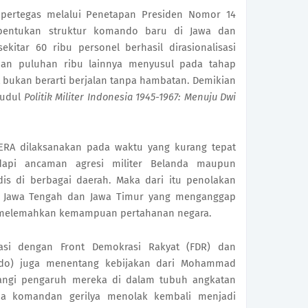
ipertegas melalui Penetapan Presiden Nomor 14 
entukan struktur komando baru di Jawa dan 
kitar 60 ribu personel berhasil dirasionalisasi 
an puluhan ribu lainnya menyusul pada tahap 
 bukan berarti berjalan tanpa hambatan. Demikian 
udul 
Politik Militer Indonesia 1945-1967: Menuju Dwi 
RERA dilaksanakan pada waktu yang kurang tepat 
api ancaman agresi militer Belanda maupun 
s di berbagai daerah. Maka dari itu penolakan 
i Jawa Tengah dan Jawa Timur yang menganggap 
 melemahkan kemampuan pertahanan negara. 
asi dengan Front Demokrasi Rakyat (FDR) dan 
ndo) juga menentang kebijakan dari Mohammad 
rangi pengaruh mereka di dalam tubuh angkatan 
apa komandan gerilya menolak kembali menjadi 