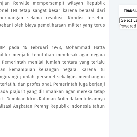
anjian Renville mempersempit wilayah Republik
onel TNI tetap sangat besar karena berasal dari
TRANSL
erjuangan selama revolusi. Kondisi tersebut
bani oleh biaya pemeliharaan militer yang terus
Powered
IP pada 16 Februari 1948, Mohammad Hatta 
iliter menjadi kebutuhan mendesak agar negara 
emerintah menilai jumlah tentara yang terlalu 
gan kemampuan keuangan negara. Karena itu 
engurangi jumlah personel sekaligus membangun 
terlatih, dan profesional. Pemerintah juga berjanji 
da prajurit yang dirumahkan agar mereka tetap 
. Demikian Idrus Rahman Arifin dalam tulisannya 
lisasi Angkatan Perang Republik Indonesia tahun 