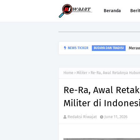
Beranda
Beri
Meraw
NEWS TICKER
BUDAYA DAN TRADISI
Home
Militer
Re-Ra, Awal Retaknya Hubung
Re-Ra, Awal Retak
Militer di Indones
Redaksi Riwajat
June 11, 2026