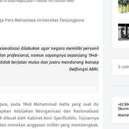
i di Istana Negara pada 17 Oktober 1952 (Sumber: ANRI)
ga Pers Mahasiswa Universitas Tanjungpura
ionalisasi dilakukan agar negara memiliki personil
 dan profesional, namun sayangnya sepanjang 1948-
i tidak berjalan mulus dan justru mendorong konsep
3-co
Dwifungsi ABRI.
gara, pada 1948 Mohammad Hatta yang saat itu
+62 89
(Nurm
pkan kebijakan Reorganisasi dan Rasionalisasi
Alama
 dibuat oleh Kabinet Amir Syarifuddin. Tujuannya
 dan menekan anggaran militer yang membengkak.