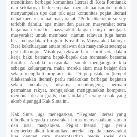
mendirikan berbagai komunitas literasi di Kota Pontianak
dan sekitarnya berkesempatan menjadi narasumber untuk
menyampaian tips dan trik agar komunitas pegiat literasi
dapat menarik minat masyarakat. “Perlu dilakukan survey
terlebih dahulu, apa minat dan passion masyarakat serta
bagaimana karakter masyarakat. Jangan hanya mengajak
masyarakat untuk membaca, namun relawan juga harus
bisa mengadakan Program Kreatifitas Masyarakat lainnya.
Rasa kekeluargaan antara relawan dan masyarakat setempat
perlu dibangun. Misalnya, relawan harus turut serta dalam
kerja bakti bersama bapak-bapak dan memasak bersama
ibu-ibu. Apabila masyarakat sudah menganggap kita
sebagai keluarganya, maka mereka akan mau belajar dan
selalu mengikuti program kita. Di perpustakaan (tempat
dilaksanakan literasi) perlu melakukan berbagai kegiatan
selain membaca, misalnya mendongeng, bermain
permainan rakyat, mengajarkan menggunakan komputer,
membuat desain grafis, dan lain-lain.” terang sosok yang
akrab dipanggil Kak Sinta ini.
Kak Sinta juga menegaskan, “Kegiatan literasi yang
diberikan kepada masyarakat harus menyesuaikan zaman
dan usia masyarakat. Pegiat literasi juga perlu
memperkenalkan komunitas mereka kepada masyarakat
luas dengan cara memanfaatkan media sosial dan