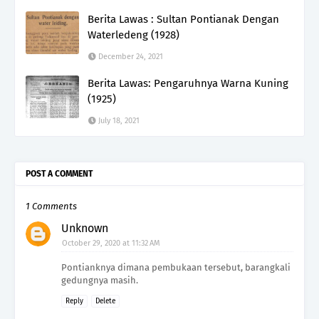
Berita Lawas : Sultan Pontianak Dengan
Waterledeng (1928)
December 24, 2021
Berita Lawas: Pengaruhnya Warna Kuning
(1925)
July 18, 2021
POST A COMMENT
1 Comments
Unknown
October 29, 2020 at 11:32 AM
Pontianknya dimana pembukaan tersebut, barangkali
gedungnya masih.
Reply
Delete