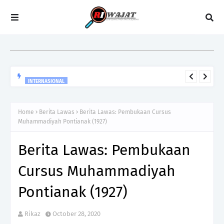
INTERNASIONAL
Lebih Dari Sekedar Kemerdekaan, Kilas Balik 250 Tahun
Revolusi Amerika
Home
Berita Lawas
Berita Lawas: Pembukaan Cursus
Muhammadiyah Pontianak (1927)
Berita Lawas: Pembukaan
Cursus Muhammadiyah
Pontianak (1927)
Rikaz
October 28, 2020