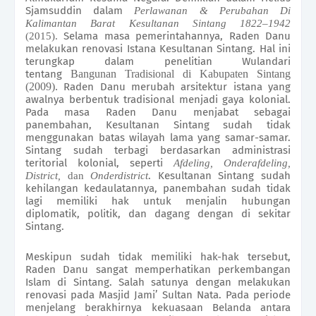
Sjamsuddin dalam
Perlawanan & Perubahan Di
Kalimantan Barat Kesultanan Sintang 1822–1942
Selama masa pemerintahannya, Raden Danu
(2015).
melakukan renovasi Istana Kesultanan Sintang. Hal ini
terungkap dalam penelitian Wulandari
tentang
Bangunan Tradisional di Kabupaten Sintang
(2009).
Raden Danu merubah arsitektur istana yang
awalnya berbentuk tradisional menjadi gaya kolonial.
Pada masa Raden Danu menjabat sebagai
panembahan, Kesultanan Sintang sudah tidak
menggunakan batas wilayah lama yang samar-samar.
Sintang sudah terbagi berdasarkan administrasi
teritorial kolonial, seperti
Afdeling, Onderafdeling,
. Kesultanan Sintang sudah
District,
dan
Onderdistrict
kehilangan kedaulatannya, panembahan sudah tidak
lagi memiliki hak untuk menjalin hubungan
diplomatik, politik, dan dagang dengan di sekitar
Sintang.
Meskipun sudah tidak memiliki hak-hak tersebut,
Raden Danu sangat memperhatikan perkembangan
Islam di Sintang. Salah satunya dengan melakukan
renovasi pada Masjid Jami’ Sultan Nata. Pada periode
menjelang berakhirnya kekuasaan Belanda antara