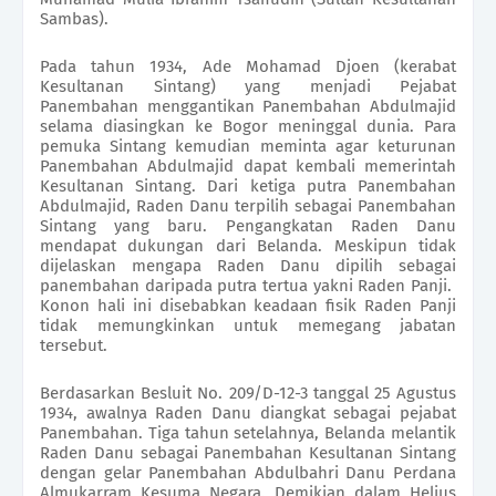
Sambas).
Pada tahun 1934, Ade Mohamad Djoen (kerabat
Kesultanan Sintang) yang menjadi Pejabat
Panembahan menggantikan Panembahan Abdulmajid
selama diasingkan ke Bogor meninggal dunia. Para
pemuka Sintang kemudian meminta agar keturunan
Panembahan Abdulmajid dapat kembali memerintah
Kesultanan Sintang. Dari ketiga putra Panembahan
Abdulmajid, Raden Danu terpilih sebagai Panembahan
Sintang yang baru. Pengangkatan Raden Danu
mendapat dukungan dari Belanda. Meskipun tidak
dijelaskan mengapa Raden Danu dipilih sebagai
panembahan daripada putra tertua yakni Raden Panji.
Konon hali ini disebabkan keadaan fisik Raden Panji
tidak memungkinkan untuk memegang jabatan
tersebut.
Berdasarkan Besluit No. 209/D-12-3 tanggal 25 Agustus
1934, awalnya Raden Danu diangkat sebagai pejabat
Panembahan. Tiga tahun setelahnya, Belanda melantik
Raden Danu sebagai Panembahan Kesultanan Sintang
dengan gelar Panembahan Abdulbahri Danu Perdana
Almukarram Kesuma Negara. Demikian dalam Helius