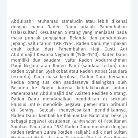
Abdulbahri Muhamad Jamaludin atau lebih dikenal
dengan nama Raden Danu adalah Panembahan
(raja/sultan) Kesultanan Sintang yang menjabat pada
masa puncak penjajahan Belanda dan pendudukan
Jepang, yaitu tahun 1934-1944.
Raden Danu merupakan
anak kedua dari Panembahan Haji Gusti Adi
Abdulmajid Kesuma Negara III (1906-1913). Raden Danu
memiliki dua saudara, yaitu Raden Abdurrakhman
Panji Negara atau Raden Panji (saudara tertua) dan
Raden Syahdan Syahkobat atau Raden Kobat (saudara
termuda). Pada masa kecilnya, Raden Danu bersama
kedua orang tua dan saudaranya diasingkan oleh
Belanda ke Bogor karena ketidakcocokan antara
Panembahan Abdulmajid dan Asisten Residen Sintang.
Raden Danu mendapatkan pendidikan di sekolah
khusus untuk mendidik pegawai pemerintah pribumi
di Serang. Setelah menyelesaikan pendidikannya,
Raden Danu kembali ke Kalimantan Barat dan bekerja
sebagai pegawai kesultanan
di Kesultanan
(
ambtenaar
)
Sambas. Pada tahun 1931 Raden Danu menikah dengan
Raden Fatimah Zuhra (Raden Halijah), adik dari Sultan
Muhamad Mulia Ibrahim Tsafiudin (Sultan Kesultanan