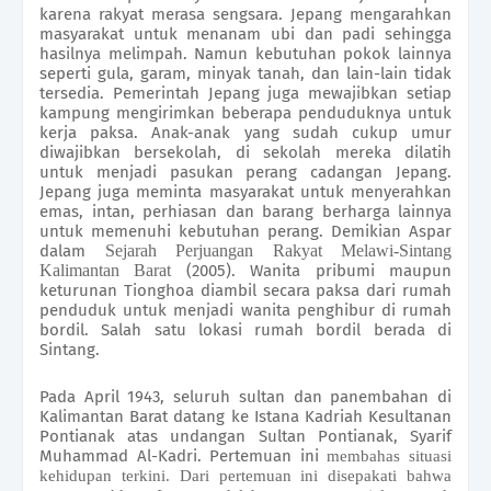
karena rakyat merasa sengsara. Jepang mengarahkan
masyarakat untuk menanam ubi dan padi sehingga
hasilnya melimpah. Namun kebutuhan pokok lainnya
seperti gula, garam, minyak tanah, dan lain-lain tidak
tersedia. Pemerintah Jepang juga mewajibkan setiap
kampung mengirimkan beberapa penduduknya untuk
kerja paksa. Anak-anak yang sudah cukup umur
diwajibkan bersekolah, di sekolah mereka dilatih
untuk menjadi pasukan perang cadangan Jepang.
Jepang juga meminta masyarakat untuk menyerahkan
emas, intan, perhiasan dan barang berharga lainnya
untuk memenuhi kebutuhan perang. Demikian Aspar
dalam
Sejarah Perjuangan Rakyat Melawi-Sintang
Kalimantan Barat
(2005). Wanita pribumi maupun
keturunan Tionghoa diambil secara paksa dari rumah
penduduk untuk menjadi wanita penghibur di rumah
bordil. Salah satu lokasi rumah bordil berada di
Sintang.
Pada April 1943, seluruh sultan dan panembahan di
Kalimantan Barat datang ke Istana Kadriah Kesultanan
Pontianak atas undangan Sultan Pontianak, Syarif
Muhammad Al-Kadri. Pertemuan ini
membahas situasi
kehidupan terkini. Dari pertemuan ini disepakati bahwa