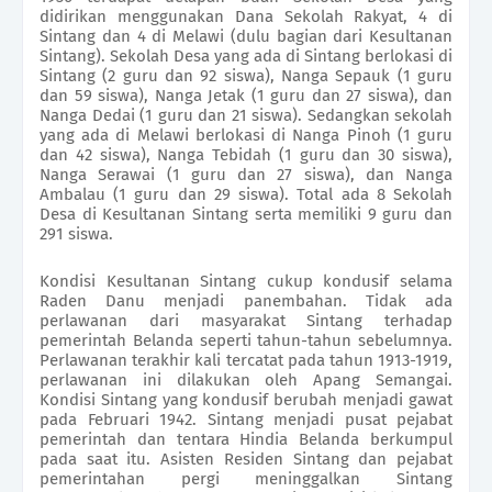
didirikan menggunakan Dana Sekolah Rakyat, 4 di
Sintang dan 4 di Melawi (dulu bagian dari Kesultanan
Sintang). Sekolah Desa yang ada di Sintang berlokasi di
Sintang (2 guru dan 92 siswa), Nanga Sepauk (1 guru
dan 59 siswa), Nanga Jetak (1 guru dan 27 siswa), dan
Nanga Dedai (1 guru dan 21 siswa). Sedangkan sekolah
yang ada di Melawi berlokasi di Nanga Pinoh (1 guru
dan 42 siswa), Nanga Tebidah (1 guru dan 30 siswa),
Nanga Serawai (1 guru dan 27 siswa), dan Nanga
Ambalau (1 guru dan 29 siswa). Total ada 8 Sekolah
Desa di Kesultanan Sintang serta memiliki 9 guru dan
291 siswa.
Kondisi Kesultanan Sintang cukup kondusif selama
Raden Danu menjadi panembahan. Tidak ada
perlawanan dari masyarakat Sintang terhadap
pemerintah Belanda seperti tahun-tahun sebelumnya.
Perlawanan terakhir kali tercatat pada tahun 1913-1919,
perlawanan ini dilakukan oleh Apang Semangai.
Kondisi Sintang yang kondusif berubah menjadi gawat
pada Februari 1942. Sintang menjadi pusat pejabat
pemerintah dan tentara Hindia Belanda berkumpul
pada saat itu. Asisten Residen Sintang dan pejabat
pemerintahan pergi meninggalkan Sintang