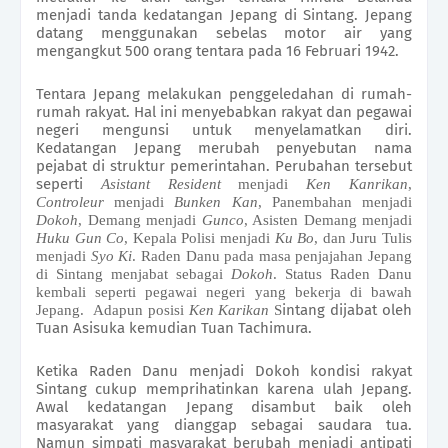
menjadi tanda kedatangan Jepang di Sintang. Jepang
datang menggunakan sebelas motor air yang
mengangkut 500 orang tentara pada 16 Februari 1942.
Tentara Jepang melakukan penggeledahan di rumah-
rumah rakyat. Hal ini menyebabkan rakyat dan pegawai
negeri mengunsi untuk menyelamatkan diri.
Kedatangan Jepang merubah penyebutan nama
pejabat di struktur pemerintahan. Perubahan tersebut
seperti
Asistant Resident
menjadi
Ken Kanrikan
,
Controleur
menjadi
Bunken Kan
, Panembahan menjadi
Dokoh
, Demang menjadi
Gunco
, Asisten Demang menjadi
Huku Gun Co
, Kepala Polisi menjadi
Ku Bo
, dan Juru Tulis
menjadi
Syo Ki
. Raden Danu pada masa penjajahan Jepang
di Sintang menjabat sebagai
Dokoh
. Status Raden Danu
kembali seperti pegawai negeri yang bekerja di bawah
intang dijabat oleh
Jepang.
Adapun posisi
Ken Karikan
S
Tuan Asisuka kemudian Tuan Tachimura.
Ketika Raden Danu menjadi Dokoh kondisi rakyat
Sintang cukup memprihatinkan karena ulah Jepang.
Awal kedatangan Jepang disambut baik oleh
masyarakat yang dianggap sebagai saudara tua.
Namun simpati masyarakat berubah menjadi antipati