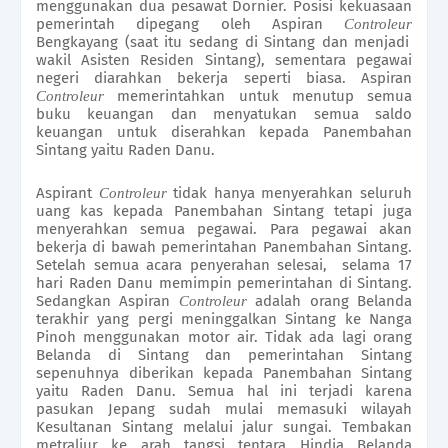
menggunakan dua pesawat Dornier. Posisi kekuasaan
pemerintah dipegang oleh Aspiran
Controleur
Bengkayang (saat itu sedang di Sintang dan menjadi
wakil Asisten Residen Sintang), sementara pegawai
negeri diarahkan bekerja seperti biasa. Aspiran
memerintahkan untuk menutup semua
Controleur
buku keuangan dan menyatukan semua saldo
keuangan untuk diserahkan kepada Panembahan
Sintang yaitu Raden Danu.
Aspirant
tidak hanya menyerahkan seluruh
Controleur
uang kas kepada Panembahan Sintang tetapi juga
menyerahkan semua pegawai. Para pegawai akan
bekerja di bawah pemerintahan Panembahan Sintang.
Setelah semua acara penyerahan selesai, selama 17
hari Raden Danu memimpin pemerintahan di Sintang.
Sedangkan Aspiran
adalah orang Belanda
Controleur
terakhir yang pergi meninggalkan Sintang ke Nanga
Pinoh menggunakan motor air. Tidak ada lagi orang
Belanda di Sintang dan pemerintahan Sintang
sepenuhnya diberikan kepada Panembahan Sintang
yaitu Raden Danu. Semua hal ini terjadi karena
pasukan Jepang sudah mulai memasuki wilayah
Kesultanan Sintang melalui jalur sungai. Tembakan
metraliur ke arah tangsi tentara Hindia Belanda