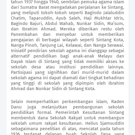
tahun 1937 hingga 1940, sembilan pemuka agama islam
dari Sumatra Barat mengadakan perjalanan ke Sintang,
yang meliputi tokoh-tokoh seperti Bagindo Jalaluddin
Chatim, Taparuddin, Ayub Saleh, Haji Mukhtar Idris,
Bagindo Bajuri, Abdul Wahab, Nunkar Sidin, Ma’sum,
dan Ibrahim Ahmad. Mereka diberikan restu oleh
Panembahan dan menyebar untuk memberikan
pengajaran di berbagai wilayah seperti Sintang Kota,
Nanga Pinoh, Tanjung Lai, Kelawai, dan Nanga Serawai.
Inisiatif pendirian sekolah agama ini dianggap sebagai
alternatif pendidikan bagi anak-anak Melayu dan
Dayak Islam di Sintang yang tidak memiliki akses ke
sekolah desa atau institusi pendidikan lainnya.
Partisipasi yang signifikan dari murid-murid dalam
sekolah agama ini dapat diamati dari tingkat kehadiran
yang tinggi di sekolah yang dipimpin oleh Ibrahim
Ahmad dan Nunkar Sidin di Sintang Kota.
Selain memperhatikan perkembangan islam, Raden
Danu juga melanjutkan pembangunan sekolah
pendidikan formal. Pemerintah Kesultanan Sintang
membentuk dana Sekolah Rakyat untuk membangun
sekolah umum rakyat kesultanan. Helius Sjamsuddin
sebagaimana penelitian di atas, mencatat pada tahun
1936 terdapat delapan buah Sekolah Desa yang