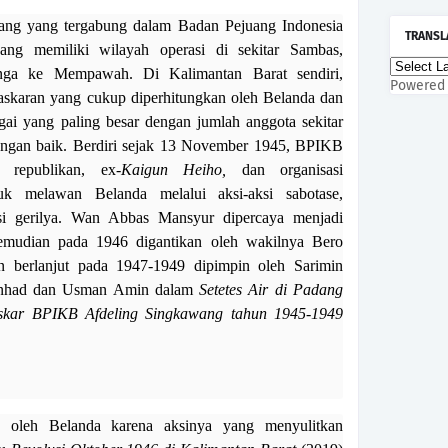
ejuang yang tergabung dalam Badan Pejuang Indonesia
TRANSL
ng memiliki wilayah operasi di sekitar Sambas,
nga ke Mempawah. Di Kalimantan Barat sendiri,
Powered
askaran yang cukup diperhitungkan oleh Belanda dan
gai yang paling besar dengan jumlah anggota sekitar
 dengan baik. Berdiri sejak 13 November 1945, BPIKB
republikan, ex-
Kaigun Heiho,
dan organisasi
tuk melawan Belanda melalui aksi-aksi sabotase,
si gerilya. Wan Abbas Mansyur dipercaya menjadi
mudian pada 1946 digantikan oleh wakilnya Bero
n berlanjut pada 1947-1949 dipimpin oleh Sarimin
inhad dan Usman Amin dalam
Setetes Air di Padang
askar BPIKB Afdeling Singkawang tahun 1945-1949
n oleh Belanda karena aksinya yang menyulitkan