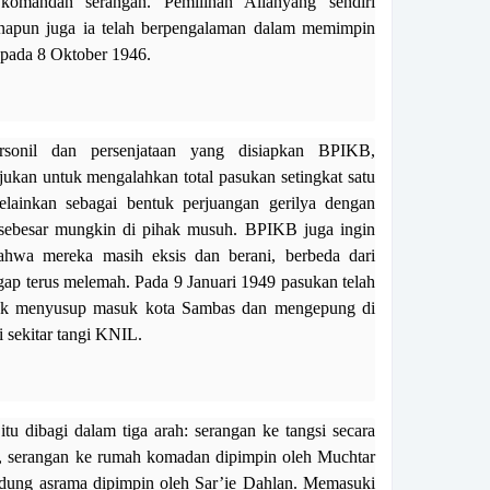
 komandan serangan. Pemilihan Alianyang sendiri
anapun juga ia telah berpengalaman dalam memimpin
 pada 8 Oktober 1946.
sonil dan persenjataan yang disiapkan BPIKB,
jukan untuk mengalahkan total pasukan setingkat satu
lainkan sebagai bentuk perjuangan gerilya dengan
sebesar mungkin di pihak musuh. BPIKB juga ingin
wa mereka masih eksis dan berani, berbeda dari
gap terus melemah. Pada 9 Januari 1949 pasukan telah
uk menyusup masuk kota Sambas dan mengepung di
di sekitar tangi KNIL.
tu dibagi dalam tiga arah: serangan ke tangsi secara
, serangan ke rumah komadan dipimpin oleh Muchtar
dung asrama dipimpin oleh Sar’ie Dahlan. Memasuki