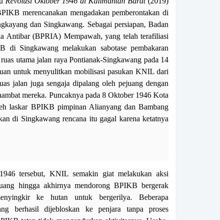
ku
Revolusi Oktober 1946 di Kalimantan Barat
(2019)
 BPIKB merencanakan mengadakan pemberontakan di
engkayang dan Singkawang. Sebagai persiapan, Badan
a Antibar (BPRIA) Mempawah, yang telah terafiliasi
 di Singkawang melakukan sabotase pembakaran
uas utama jalan raya Pontianak-Singkawang pada 14
juan untuk menyulitkan mobilisasi pasukan KNIL dari
uas jalan juga sengaja dipalang oleh pejuang dengan
hambat mereka. Puncaknya pada 8 Oktober 1946 Kota
oleh laskar BPIKB pimpinan Alianyang dan Bambang
an di Singkawang rencana itu gagal karena ketatnya
1946 tersebut, KNIL semakin giat melakukan aksi
juang hingga akhirnya mendorong BPIKB bergerak
nyingkir ke hutan untuk bergerilya. Beberapa
ng berhasil dijebloskan ke penjara tanpa proses