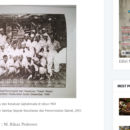
Edisi 
MOST P
 dari Kesatuan Gajhahmada di tahun 1949
n Sambas Sejarah Kesultanan dan Pemerintahan Daerah
,
2001.
 :
M. Rikaz Prabowo