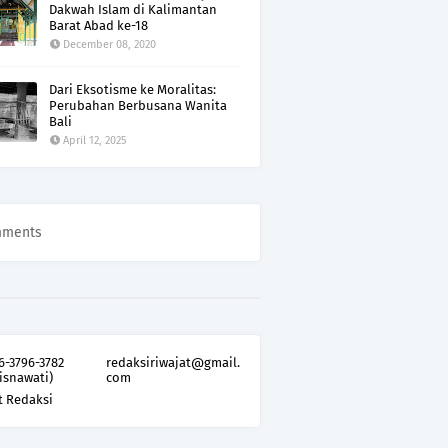
Dakwah Islam di Kalimantan
Barat Abad ke-18
December 08, 2020
Dari Eksotisme ke Moralitas:
Perubahan Berbusana Wanita
Bali
April 12, 2025
mments
6-3796-3782
redaksiriwajat@gmail.
isnawati)
com
t Redaksi