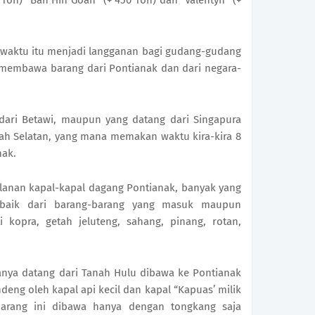
Ton) “Ban Hin Goan” (+ 450 Ton) dan “Valentyn” (+
 waktu itu menjadi langganan bagi gudang-gudang
membawa barang dari Pontianak dan dari negara-
 dari Betawi, maupun yang datang dari Singapura
ah Selatan, yang mana memakan waktu kira-kira 8
nak.
jalanan kapal-kapal dagang Pontianak, banyak yang
baik dari barang-barang yang masuk maupun
i kopra, getah jeluteng, sahang, pinang, rotan,
nya datang dari Tanah Hulu dibawa ke Pontianak
eng oleh kapal api kecil dan kapal “Kapuas’ milik
barang ini dibawa hanya dengan tongkang saja