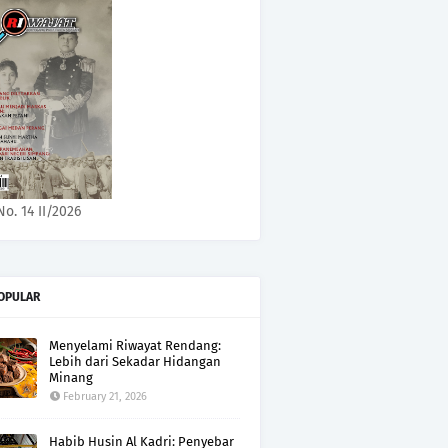
No. 14 II/2026
OPULAR
Menyelami Riwayat Rendang:
Lebih dari Sekadar Hidangan
Minang
February 21, 2026
Habib Husin Al Kadri: Penyebar