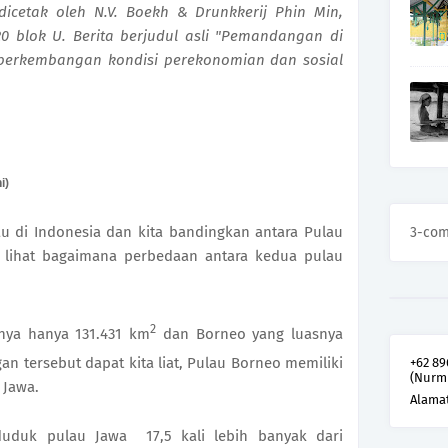
dicetak oleh N.V. Boekh & Drunkkerij Phin Min,
20 blok U. Berita berjudul asli "Pemandangan di
perkembangan kondisi perekonomian dan sosial
i)
u di Indonesia dan kita bandingkan antara Pulau
3-co
 lihat bagaimana perbedaan antara kedua pulau
2
nya hanya 131.431 km
dan Borneo yang luasnya
an tersebut dapat kita liat, Pulau Borneo memiliki
+62 89
(Nurm
 Jawa.
Alama
duduk pulau Jawa 17,5 kali lebih banyak dari