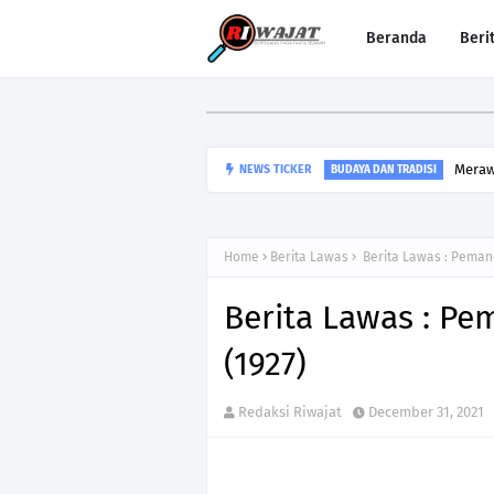
Beranda
Beri
Meraw
NEWS TICKER
BUDAYA DAN TRADISI
Home
Berita Lawas
Berita Lawas : Pemand
Berita Lawas : P
(1927)
Redaksi Riwajat
December 31, 2021