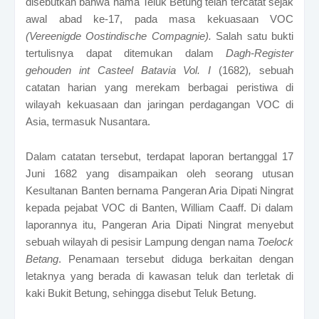
disebutkan bahwa nama Teluk Betung telah tercatat sejak
awal abad ke-17, pada masa kekuasaan VOC
(Vereenigde Oostindische Compagnie).
Salah satu bukti
tertulisnya dapat ditemukan dalam
Dagh-Register
gehouden int Casteel Batavia Vol. I
(1682)
,
sebuah
catatan harian yang merekam berbagai peristiwa di
wilayah kekuasaan dan jaringan perdagangan VOC di
Asia, termasuk Nusantara.
Dalam catatan tersebut, terdapat laporan bertanggal 17
Juni 1682 yang disampaikan oleh seorang utusan
Kesultanan Banten bernama Pangeran Aria Dipati Ningrat
kepada pejabat VOC di Banten, William Caaff. Di dalam
laporannya itu, Pangeran Aria Dipati Ningrat menyebut
sebuah wilayah di pesisir Lampung dengan nama
Toelock
Betang
. Penamaan tersebut diduga berkaitan dengan
letaknya yang berada di kawasan teluk dan terletak di
kaki Bukit Betung, sehingga disebut Teluk Betung.