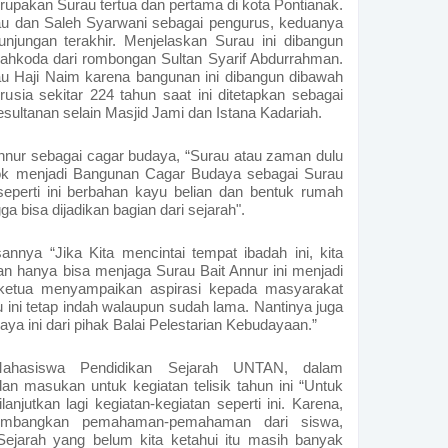
upakan Surau tertua dan pertama di kota Pontianak.
au dan Saleh Syarwani sebagai pengurus, keduanya
njungan terakhir. Menjelaskan Surau ini dibangun
 nahkoda dari rombongan Sultan Syarif Abdurrahman.
au Haji Naim karena bangunan ini dibangun dibawah
rusia sekitar 224 tahun saat ini ditetapkan sebagai
sultanan selain Masjid Jami dan Istana Kadariah.
nnur sebagai cagar budaya, “Surau atau zaman dulu
cok menjadi Bangunan Cagar Budaya sebagai Surau
eperti ini berbahan kayu belian dan bentuk rumah
ga bisa dijadikan bagian dari sejarah".
esannya
“Jika Kita mencintai tempat ibadah ini, kita
dan hanya bisa menjaga Surau Bait Annur ini menjadi
 ketua menyampaikan aspirasi kepada masyarakat
ini tetap indah walaupun sudah lama. Nantinya juga
ya ini dari pihak Balai Pelestarian Kebudayaan.”
ahasiswa Pendidikan Sejarah UNTAN, dalam
 masukan untuk kegiatan telisik tahun ini “Untuk
jutkan lagi kegiatan-kegiatan seperti ini. Karena,
gembangkan pemahaman-pemahaman dari siswa,
ejarah yang belum kita ketahui itu masih banyak