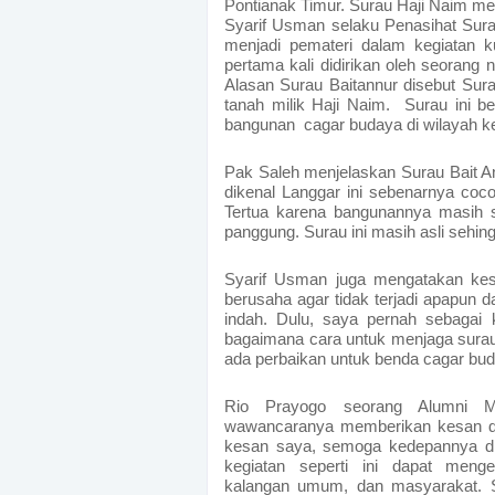
Pontianak Timur.
Surau Haji Naim mer
Syarif Usman selaku Penasihat Sur
menjadi pemateri dalam kegiatan ku
pertama kali didirikan oleh seorang
Alasan Surau Baitannur disebut Sur
tanah milik Haji Naim. Surau ini be
bangunan cagar budaya di wilayah ke
Pak Saleh menjelaskan Surau Bait A
dikenal Langgar ini sebenarnya co
Tertua karena bangunannya masih s
panggung. Surau ini masih asli sehing
Syarif Usman juga mengatakan k
berusaha agar tidak terjadi apapun 
indah. Dulu, saya pernah sebagai
bagaimana cara untuk menjaga surau 
ada perbaikan untuk benda cagar buda
Rio Prayogo seorang Alumni M
wawancaranya memberikan kesan dan
kesan saya, semoga kedepannya dilan
kegiatan seperti ini dapat men
kalangan umum, dan masyarakat. S