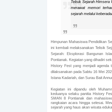
Telisik Sejarah Himsera 
merawat memori terha
sejarah melalui keberada
Himpunan Mahasiswa Pendidikan Seja
ini kembali melaksanakan Telisik S
Sejarah: Eksplorasi Bangunan Isl
Pontianak. Kegiatan yang dihadiri seki
History Fest yang menjadi agenda
dilaksanakan pada Sabtu 16 Mei 2026
Istana Kadariah, dan Surau Bait Annu
Kegiatan ini dipandu oleh Muham
keduanya selaku panitia History Fest.
SMAN 8 Pontianak dan mahasiswa 
rangkaian acara hingga selesai. Mew
sejarah yang haus akan wisata edukasi