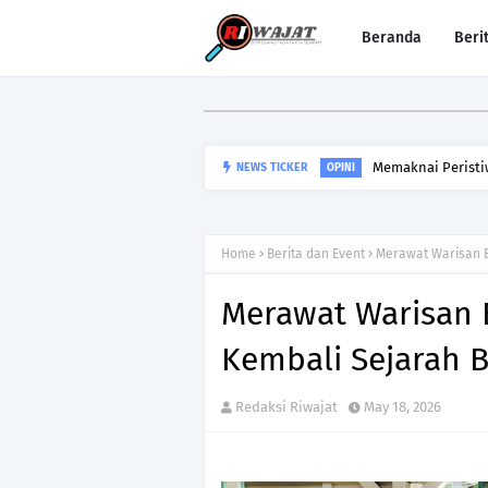
Beranda
Beri
Memaknai Peristi
NEWS TICKER
OPINI
Home
Berita dan Event
Merawat Warisan 
Merawat Warisan
Kembali Sejarah 
Redaksi Riwajat
May 18, 2026