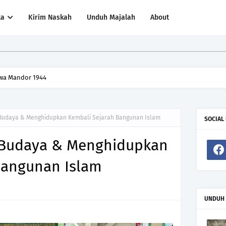
ta
Kirim Naskah
Unduh Majalah
About
wa Mandor 1944
Budaya & Menghidupkan Kembali Sejarah Bangunan Islam
SOCIAL
 Budaya & Menghidupkan
Bangunan Islam
UNDUH 