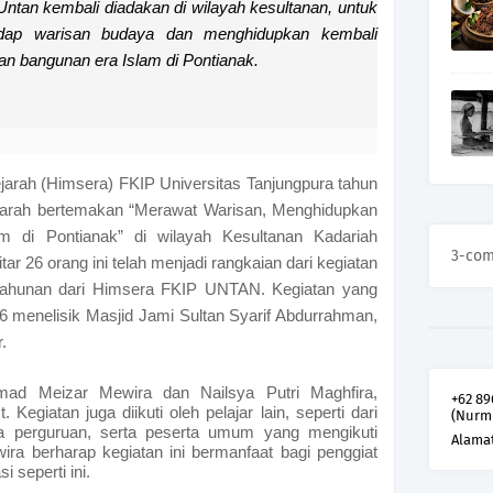
Untan kembali diadakan di wilayah kesultanan, untuk
dap warisan budaya dan menghidupkan kembali
an bangunan era Islam di Pontianak.
rah (Himsera) FKIP Universitas Tanjungpura tahun
ejarah bertemakan “Merawat Warisan, Menghidupkan
am di Pontianak” di wilayah Kesultanan Kadariah
3-co
tar 26 orang ini telah menjadi rangkaian dari kegiatan
 tahunan dari Himsera FKIP UNTAN. Kegiatan yang
 menelisik Masjid Jami Sultan Syarif Abdurrahman,
r.
mad Meizar Mewira dan Nailsya Putri Maghfira,
+62 89
 Kegiatan juga diikuti oleh pelajar lain, seperti dari
(Nurm
perguruan, serta peserta umum yang mengikuti
Alama
ira berharap kegiatan ini bermanfaat bagi penggiat
 seperti ini.