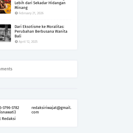
Lebih dari Sekadar Hidangan
Minang
February 21, 2026
Dari Eksotisme ke Moralitas:
Perubahan Berbusana Wanita
Bali
April 12, 2025
mments
6-3796-3782
redaksiriwajat@gmail.
isnawati)
com
t Redaksi